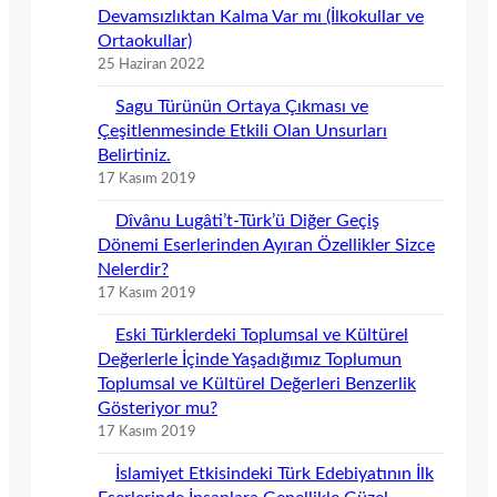
Devamsızlıktan Kalma Var mı (İlkokullar ve
Ortaokullar)
25 Haziran 2022
Sagu Türünün Ortaya Çıkması ve
Çeşitlenmesinde Etkili Olan Unsurları
Belirtiniz.
17 Kasım 2019
Dîvânu Lugâti’t-Türk’ü Diğer Geçiş
Dönemi Eserlerinden Ayıran Özellikler Sizce
Nelerdir?
17 Kasım 2019
Eski Türklerdeki Toplumsal ve Kültürel
Değerlerle İçinde Yaşadığımız Toplumun
Toplumsal ve Kültürel Değerleri Benzerlik
Gösteriyor mu?
17 Kasım 2019
İslamiyet Etkisindeki Türk Edebiyatının İlk