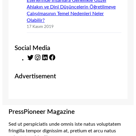
Eserlerinde İnsanlara Genellikle Güzel
Ahlakın ve Dinî Düşüncelerin Öğretilmeye
Çalışılmasının Temel Nedenleri Neler
Olabilir?
17 Kasım 2019
Social Media
T
I
L
F
w
n
i
a
i
s
n
c
Advertisement
t
t
k
e
t
a
e
b
e
g
d
o
r
r
I
o
a
n
k
m
PressPioneer Magazine
Sed ut perspiciatis unde omnis iste natus voluptatem
fringilla tempor dignissim at, pretium et arcu natus