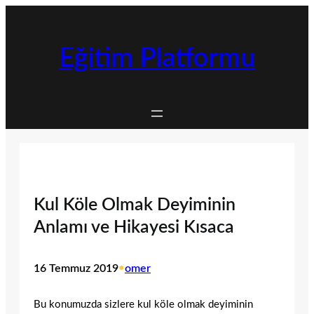
İçeriğe
geç
Eğitim Platformu
Kul Köle Olmak Deyiminin
Anlamı ve Hikayesi Kısaca
16 Temmuz 2019
•
omer
Bu konumuzda sizlere kul köle olmak deyiminin