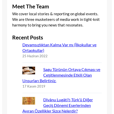
Meet The Team
We cover local stories & reporting on global events.
We are three musketeers of media work in tight-knit
harmony to bring you news that resonates.
Recent Posts
Devamsızlıktan Kalma Var mı (İlkokullar ve
Ortaokullar)
25 Haziran 2022
Sagu Türünün Ortaya Çıkması ve
Çeşitlenmesinde Etkili Olan
Unsurları Belirtiniz.
17 Kasım 2019
Dîvânu Lugâti’t-Türk’ü Diğer
Geçiş Dönemi Eserlerinden
Ayıran Özellikler Sizce Nelerdir?