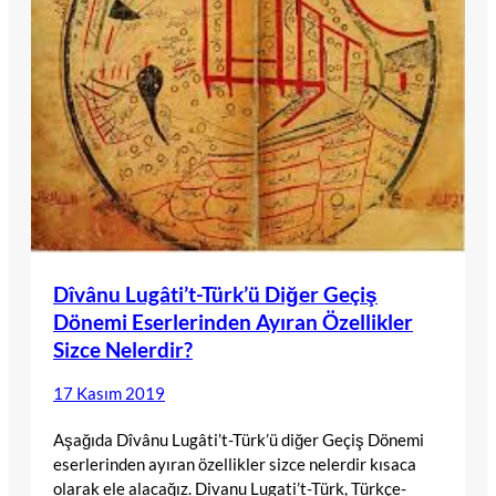
Dîvânu Lugâti’t-Türk’ü Diğer Geçiş
Dönemi Eserlerinden Ayıran Özellikler
Sizce Nelerdir?
17 Kasım 2019
Aşağıda Dîvânu Lugâti’t-Türk’ü diğer Geçiş Dönemi
eserlerinden ayıran özellikler sizce nelerdir kısaca
olarak ele alacağız. Divanu Lugati’t-Türk, Türkçe-