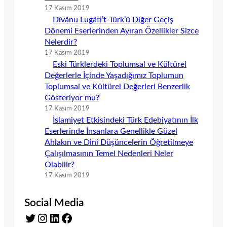
17 Kasım 2019
Dîvânu Lugâti’t-Türk’ü Diğer Geçiş
Dönemi Eserlerinden Ayıran Özellikler Sizce
Nelerdir?
17 Kasım 2019
Eski Türklerdeki Toplumsal ve Kültürel
Değerlerle İçinde Yaşadığımız Toplumun
Toplumsal ve Kültürel Değerleri Benzerlik
Gösteriyor mu?
17 Kasım 2019
İslamiyet Etkisindeki Türk Edebiyatının İlk
Eserlerinde İnsanlara Genellikle Güzel
Ahlakın ve Dinî Düşüncelerin Öğretilmeye
Çalışılmasının Temel Nedenleri Neler
Olabilir?
17 Kasım 2019
Social Media
Twitter
Instagram
LinkedIn
Facebook