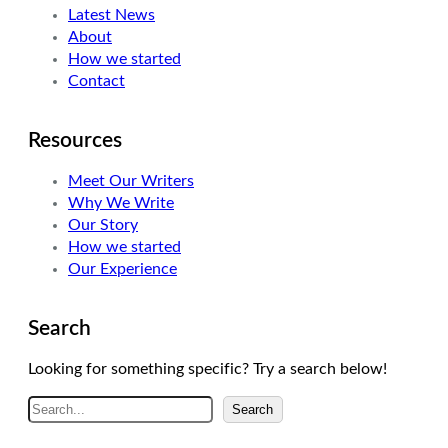
Latest News
r
I
r
About
n
a
How we started
m
Contact
Resources
Meet Our Writers
Why We Write
Our Story
How we started
Our Experience
Search
Looking for something specific? Try a search below!
A
Search
r