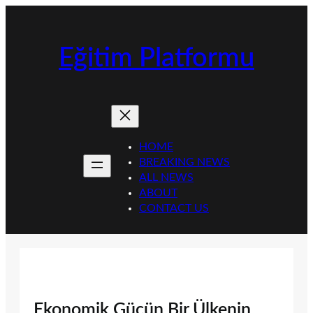
İçeriğe
geç
Eğitim Platformu
HOME
BREAKING NEWS
ALL NEWS
ABOUT
CONTACT US
Ekonomik Gücün Bir Ülkenin