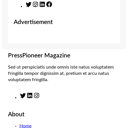
T
I
L
F
w
n
i
a
i
s
n
c
Advertisement
t
t
k
e
t
a
e
b
e
g
d
o
r
r
I
o
a
n
k
m
PressPioneer Magazine
Sed ut perspiciatis unde omnis iste natus voluptatem
fringilla tempor dignissim at, pretium et arcu natus
voluptatem fringilla.
T
L
I
w
i
n
i
n
s
About
t
k
t
t
e
a
Home
e
d
g