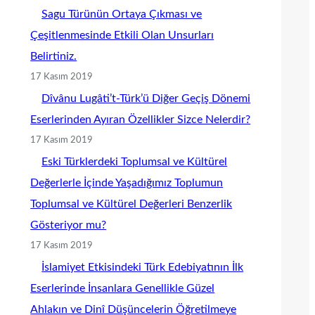
Sagu Türünün Ortaya Çıkması ve
Çeşitlenmesinde Etkili Olan Unsurları
Belirtiniz.
17 Kasım 2019
Dîvânu Lugâti’t-Türk’ü Diğer Geçiş Dönemi
Eserlerinden Ayıran Özellikler Sizce Nelerdir?
17 Kasım 2019
Eski Türklerdeki Toplumsal ve Kültürel
Değerlerle İçinde Yaşadığımız Toplumun
Toplumsal ve Kültürel Değerleri Benzerlik
Gösteriyor mu?
17 Kasım 2019
İslamiyet Etkisindeki Türk Edebiyatının İlk
Eserlerinde İnsanlara Genellikle Güzel
Ahlakın ve Dinî Düşüncelerin Öğretilmeye