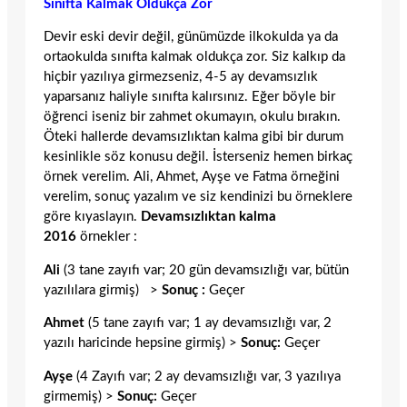
Sınıfta Kalmak Oldukça Zor
Devir eski devir değil, günümüzde ilkokulda ya da
ortaokulda sınıfta kalmak oldukça zor. Siz kalkıp da
hiçbir yazılıya girmezseniz, 4-5 ay devamsızlık
yaparsanız haliyle sınıfta kalırsınız. Eğer böyle bir
öğrenci iseniz bir zahmet okumayın, okulu bırakın.
Öteki hallerde devamsızlıktan kalma gibi bir durum
kesinlikle söz konusu değil. İsterseniz hemen birkaç
örnek verelim. Ali, Ahmet, Ayşe ve Fatma örneğini
verelim, sonuç yazalım ve siz kendinizi bu örneklere
göre kıyaslayın.
Devamsızlıktan kalma
2016
örnekler :
Ali
(3 tane zayıfı var; 20 gün devamsızlığı var, bütün
yazılılara girmiş) >
Sonuç :
Geçer
Ahmet
(5 tane zayıfı var; 1 ay devamsızlığı var, 2
yazılı haricinde hepsine girmiş) >
Sonuç:
Geçer
Ayşe
(4 Zayıfı var; 2 ay devamsızlığı var, 3 yazılıya
girmemiş) >
Sonuç:
Geçer