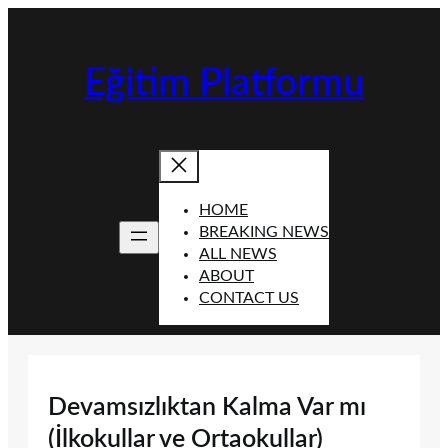
İçeriğe
geç
Eğitim Platformu
HOME
BREAKING NEWS
ALL NEWS
ABOUT
CONTACT US
Devamsızlıktan Kalma Var mı
(İlkokullar ve Ortaokullar)