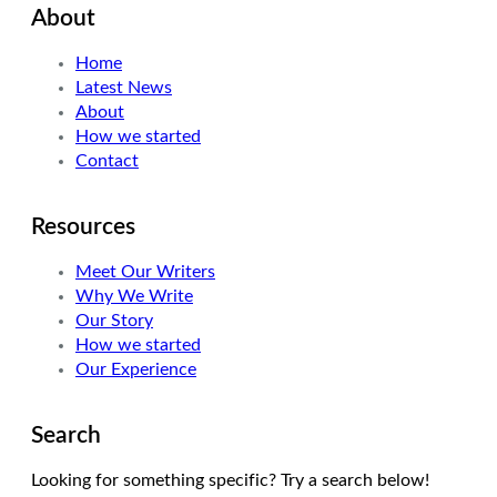
About
t
k
t
t
e
a
Home
e
d
g
Latest News
r
I
r
About
n
a
How we started
m
Contact
Resources
Meet Our Writers
Why We Write
Our Story
How we started
Our Experience
Search
Looking for something specific? Try a search below!