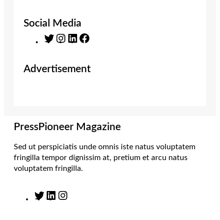
Social Media
T
I
L
F
w
n
i
a
i
s
n
c
Advertisement
t
t
k
e
t
a
e
b
e
g
d
o
r
r
I
o
a
n
k
m
PressPioneer Magazine
Sed ut perspiciatis unde omnis iste natus voluptatem
fringilla tempor dignissim at, pretium et arcu natus
voluptatem fringilla.
T
L
I
w
i
n
i
n
s