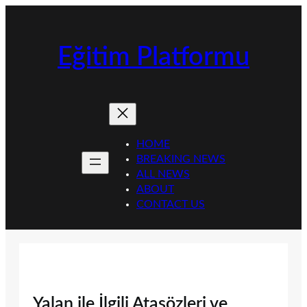
İçeriğe
geç
Eğitim Platformu
HOME
BREAKING NEWS
ALL NEWS
ABOUT
CONTACT US
Yalan ile İlgili Atasözleri ve