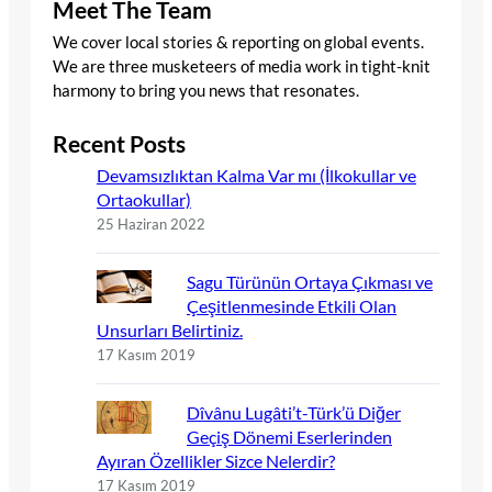
Meet The Team
We cover local stories & reporting on global events.
We are three musketeers of media work in tight-knit
harmony to bring you news that resonates.
Recent Posts
Devamsızlıktan Kalma Var mı (İlkokullar ve
Ortaokullar)
25 Haziran 2022
Sagu Türünün Ortaya Çıkması ve
Çeşitlenmesinde Etkili Olan
Unsurları Belirtiniz.
17 Kasım 2019
Dîvânu Lugâti’t-Türk’ü Diğer
Geçiş Dönemi Eserlerinden
Ayıran Özellikler Sizce Nelerdir?
17 Kasım 2019