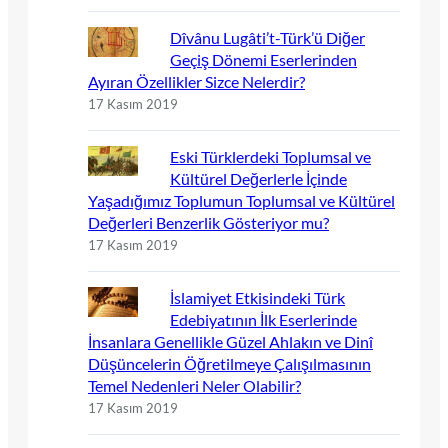
Dîvânu Lugâti’t-Türk’ü Diğer
Geçiş Dönemi Eserlerinden
Ayıran Özellikler Sizce Nelerdir?
17 Kasım 2019
Eski Türklerdeki Toplumsal ve
Kültürel Değerlerle İçinde
Yaşadığımız Toplumun Toplumsal ve Kültürel
Değerleri Benzerlik Gösteriyor mu?
17 Kasım 2019
İslamiyet Etkisindeki Türk
Edebiyatının İlk Eserlerinde
İnsanlara Genellikle Güzel Ahlakın ve Dinî
Düşüncelerin Öğretilmeye Çalışılmasının
Temel Nedenleri Neler Olabilir?
17 Kasım 2019