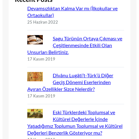
Devamsızlıktan Kalma Var mı (İlkokullar ve
Ortaokullar)
25 Haziran 2022
Sagu Türünün Ortaya Çıkması ve
Çeşitlenmesinde Etkili Olan
Unsurları Belirtiniz.
17 Kasım 2019
Dîvânu Lugâti’t-Türk’ü Diğer
Geçiş Dönemi Eserlerinden
Ayıran Özellikler Sizce Nelerdir?
17 Kasım 2019
Eski Türklerdeki Toplumsal ve
Kültürel Değerlerle İçinde
Yaşadığımız Toplumun Toplumsal ve Kültürel
Değerleri Benzerlik Gösteriyor mu?