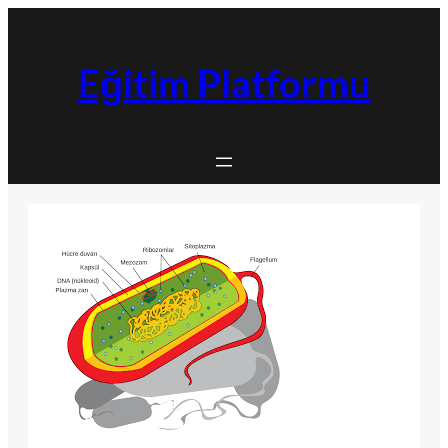
İçeriğe
geç
Eğitim Platformu