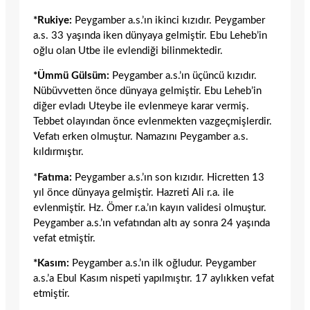
*Rukiye:
Peygamber a.s.’ın ikinci kızıdır. Peygamber
a.s. 33 yaşında iken dünyaya gelmiştir. Ebu Leheb’in
oğlu olan Utbe ile evlendiği bilinmektedir.
*Ümmü Gülsüm:
Peygamber a.s.’ın üçüncü kızıdır.
Nübüvvetten önce dünyaya gelmiştir. Ebu Leheb’in
diğer evladı Uteybe ile evlenmeye karar vermiş.
Tebbet olayından önce evlenmekten vazgeçmişlerdir.
Vefatı erken olmuştur. Namazını Peygamber a.s.
kıldırmıştır.
*
Fatıma:
Peygamber a.s.’ın son kızıdır. Hicretten 13
yıl önce dünyaya gelmiştir. Hazreti Ali r.a. ile
evlenmiştir. Hz. Ömer r.a.’ın kayın validesi olmuştur.
Peygamber a.s.’ın vefatından altı ay sonra 24 yaşında
vefat etmiştir.
*Kasım:
Peygamber a.s.’ın ilk oğludur. Peygamber
a.s.’a Ebul Kasım nispeti yapılmıştır. 17 aylıkken vefat
etmiştir.