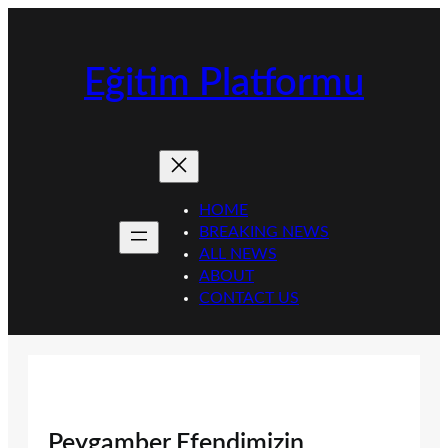
İçeriğe
geç
Eğitim Platformu
HOME
BREAKING NEWS
ALL NEWS
ABOUT
CONTACT US
Peygamber Efendimizin