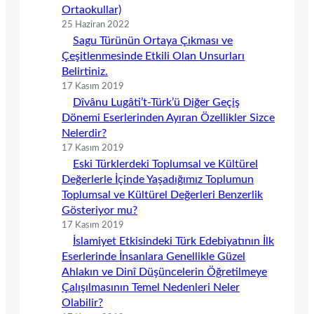
Ortaokullar)
25 Haziran 2022
Sagu Türünün Ortaya Çıkması ve
Çeşitlenmesinde Etkili Olan Unsurları
Belirtiniz.
17 Kasım 2019
Dîvânu Lugâti’t-Türk’ü Diğer Geçiş
Dönemi Eserlerinden Ayıran Özellikler Sizce
Nelerdir?
17 Kasım 2019
Eski Türklerdeki Toplumsal ve Kültürel
Değerlerle İçinde Yaşadığımız Toplumun
Toplumsal ve Kültürel Değerleri Benzerlik
Gösteriyor mu?
17 Kasım 2019
İslamiyet Etkisindeki Türk Edebiyatının İlk
Eserlerinde İnsanlara Genellikle Güzel
Ahlakın ve Dinî Düşüncelerin Öğretilmeye
Çalışılmasının Temel Nedenleri Neler
Olabilir?