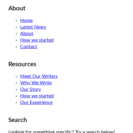
i
n
s
About
t
k
t
t
e
a
Home
e
d
g
Latest News
r
I
r
About
n
a
How we started
m
Contact
Resources
Meet Our Writers
Why We Write
Our Story
How we started
Our Experience
Search
Looking for something specific? Try a search below!