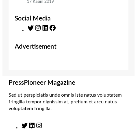
17 Kasım 2019
Social Media
T
I
L
F
w
n
i
a
i
s
n
c
Advertisement
t
t
k
e
t
a
e
b
e
g
d
o
r
r
I
o
a
n
k
m
PressPioneer Magazine
Sed ut perspiciatis unde omnis iste natus voluptatem
fringilla tempor dignissim at, pretium et arcu natus
voluptatem fringilla.
T
L
I
w
i
n