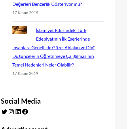
Değerleri Benzerlik Gösteriyor mu?
17 Kasım 2019
İslamiyet Etkisindeki Türk
Edebiyatının İlk Eserlerinde
İnsanlara Genellikle Güzel Ahlakın ve Dinî
Düşüncelerin Öğretilmeye Çalışılmasının
Temel Nedenleri Neler Olabilir?
17 Kasım 2019
Social Media
Twitter
Instagram
LinkedIn
Facebook