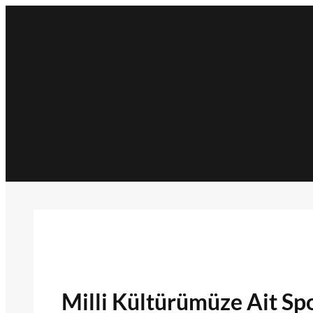
İçeriğe
geç
Milli Kültürümüze Ait Spo