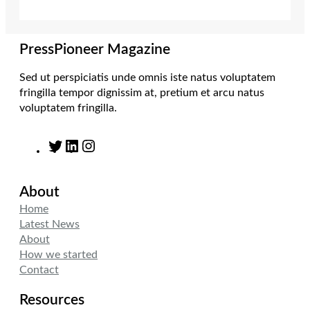
r
r
I
o
a
n
k
m
PressPioneer Magazine
Sed ut perspiciatis unde omnis iste natus voluptatem
fringilla tempor dignissim at, pretium et arcu natus
voluptatem fringilla.
T
L
I
w
i
n
i
n
s
About
t
k
t
t
e
a
Home
e
d
g
Latest News
r
I
r
About
n
a
How we started
m
Contact
Resources