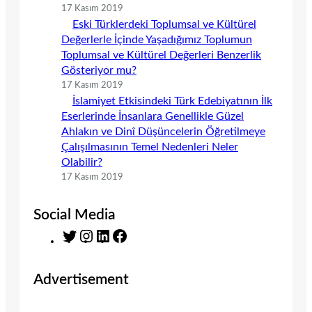
17 Kasım 2019
Eski Türklerdeki Toplumsal ve Kültürel
Değerlerle İçinde Yaşadığımız Toplumun
Toplumsal ve Kültürel Değerleri Benzerlik
Gösteriyor mu?
17 Kasım 2019
İslamiyet Etkisindeki Türk Edebiyatının İlk
Eserlerinde İnsanlara Genellikle Güzel
Ahlakın ve Dinî Düşüncelerin Öğretilmeye
Çalışılmasının Temel Nedenleri Neler
Olabilir?
17 Kasım 2019
Social Media
T
I
L
F
w
n
i
a
i
s
n
c
Advertisement
t
t
k
e
t
a
e
b
e
g
d
o