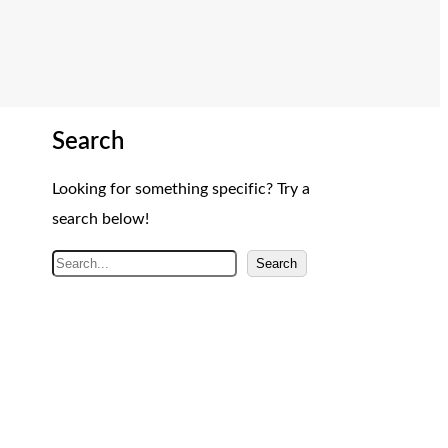
Search
Looking for something specific? Try a
search below!
A
Search
r
a