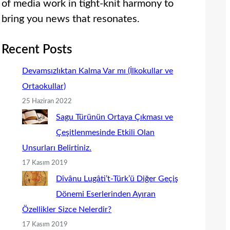
of media work in tight-knit harmony to
bring you news that resonates.
Recent Posts
Devamsızlıktan Kalma Var mı (İlkokullar ve
Ortaokullar)
25 Haziran 2022
Sagu Türünün Ortaya Çıkması ve
Çeşitlenmesinde Etkili Olan
Unsurları Belirtiniz.
17 Kasım 2019
Dîvânu Lugâti’t-Türk’ü Diğer Geçiş
Dönemi Eserlerinden Ayıran
Özellikler Sizce Nelerdir?
17 Kasım 2019