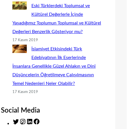
Eski Türklerdeki Toplumsal ve
Kültürel Değerlerle İçinde
Yaşadığımız Toplumun Toplumsal ve Kültürel
Değerleri Benzerlik Gösteriyor mu?
17 Kasım 2019
İslamiyet Etkisindeki Türk
Edebiyatının İlk Eserlerinde
İnsanlara Genellikle Güzel Ahlakın ve Dinî
Düşüncelerin Öğretilmeye Çalışılmasının
Temel Nedenleri Neler Olabilir?
17 Kasım 2019
Social Media
T
I
L
F