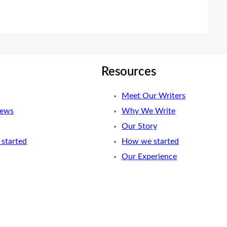
Resources
Meet Our Writers
News
Why We Write
Our Story
started
How we started
Our Experience