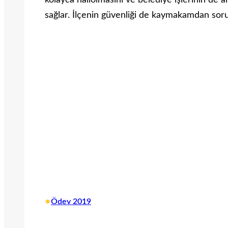
kolayca hallolmasını ve belediye işlerinin de a
sağlar. İlçenin güvenliği de kaymakamdan soru
•
Ödev 2019