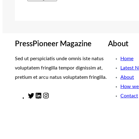
PressPioneer Magazine
About
Sed ut perspiciatis unde omnis iste natus
Home
voluptatem fringilla tempor dignissim at,
Latest 
pretium et arcu natus voluptatem fringilla.
About
How we 
Contact
T
L
I
w
i
n
i
n
s
t
k
t
t
e
a