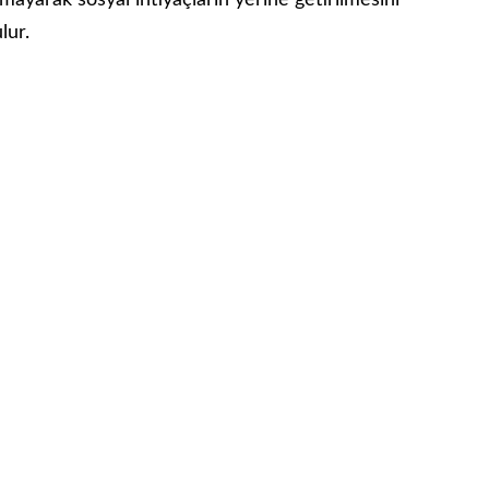
lmayarak sosyal ihtiyaçların yerine getirilmesini
lur.