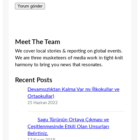
Meet The Team
We cover local stories & reporting on global events.
We are three musketeers of media work in tight-knit
harmony to bring you news that resonates.
Recent Posts
Devamsızlıktan Kalma Var mı (İlkokullar ve
Ortaokullar)
25 Haziran 2022
Sagu Türünün Ortaya Çıkması ve
Çeşitlenmesinde Etkili Olan Unsurları
Belirtiniz.