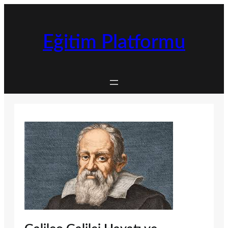
İçeriğe
geç
Eğitim Platformu