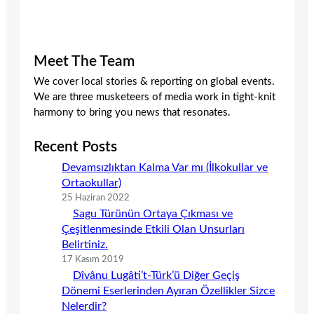
Meet The Team
We cover local stories & reporting on global events.
We are three musketeers of media work in tight-knit
harmony to bring you news that resonates.
Recent Posts
Devamsızlıktan Kalma Var mı (İlkokullar ve
Ortaokullar)
25 Haziran 2022
Sagu Türünün Ortaya Çıkması ve
Çeşitlenmesinde Etkili Olan Unsurları
Belirtiniz.
17 Kasım 2019
Dîvânu Lugâti’t-Türk’ü Diğer Geçiş
Dönemi Eserlerinden Ayıran Özellikler Sizce
Nelerdir?