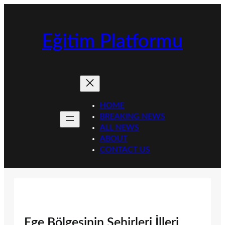
İçeriğe
geç
Eğitim Platformu
HOME
BREAKING NEWS
ALL NEWS
ABOUT
CONTACT US
Ege Bölgesinin Şehirleri İlleri