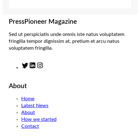
r
r
I
o
a
n
k
m
PressPioneer Magazine
Sed ut perspiciatis unde omnis iste natus voluptatem
fringilla tempor dignissim at, pretium et arcu natus
voluptatem fringilla.
T
L
I
w
i
n
i
n
s
About
t
k
t
t
e
a
Home
e
d
g
Latest News
r
I
r
About
n
a
How we started
m
Contact