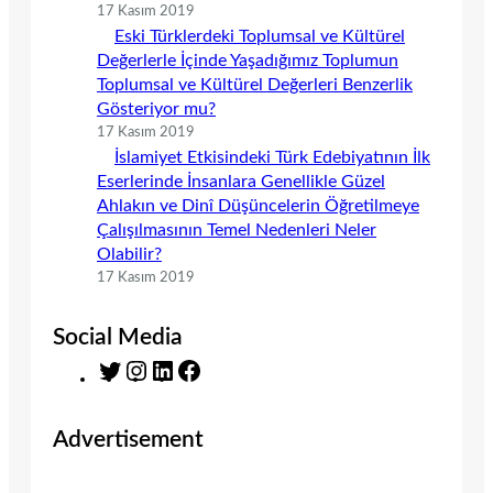
17 Kasım 2019
Eski Türklerdeki Toplumsal ve Kültürel
Değerlerle İçinde Yaşadığımız Toplumun
Toplumsal ve Kültürel Değerleri Benzerlik
Gösteriyor mu?
17 Kasım 2019
İslamiyet Etkisindeki Türk Edebiyatının İlk
Eserlerinde İnsanlara Genellikle Güzel
Ahlakın ve Dinî Düşüncelerin Öğretilmeye
Çalışılmasının Temel Nedenleri Neler
Olabilir?
17 Kasım 2019
Social Media
T
I
L
F
w
n
i
a
i
s
n
c
Advertisement
t
t
k
e
t
a
e
b
e
g
d
o