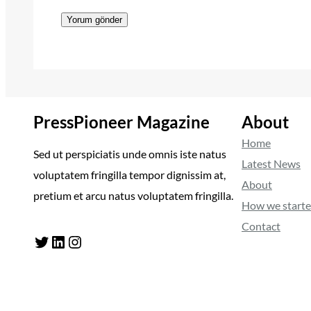
PressPioneer Magazine
About
Home
Sed ut perspiciatis unde omnis iste natus
Latest News
voluptatem fringilla tempor dignissim at,
About
pretium et arcu natus voluptatem fringilla.
How we start
Contact
Twitter
LinkedIn
Instagram