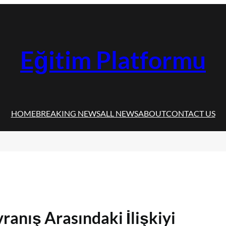
Eğitim Platformu
HOME
BREAKING NEWS
ALL NEWS
ABOUT
CONTACT US
ranış Arasındaki İlişkiyi