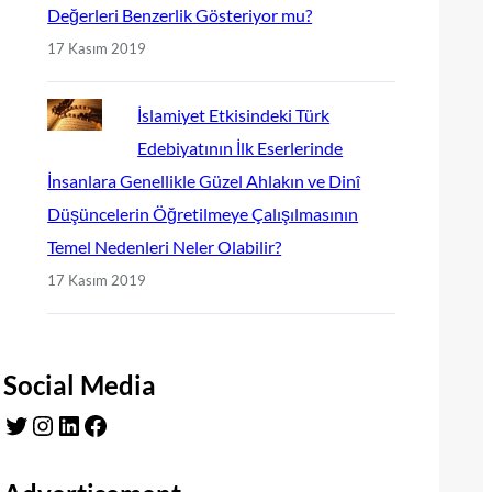
Değerleri Benzerlik Gösteriyor mu?
17 Kasım 2019
İslamiyet Etkisindeki Türk
Edebiyatının İlk Eserlerinde
İnsanlara Genellikle Güzel Ahlakın ve Dinî
Düşüncelerin Öğretilmeye Çalışılmasının
Temel Nedenleri Neler Olabilir?
17 Kasım 2019
Social Media
Twitter
Instagram
LinkedIn
Facebook