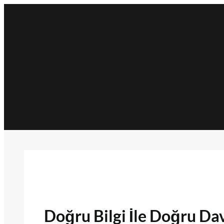
İçeriğe
geç
Doğru Bilgi İle Doğru Dav