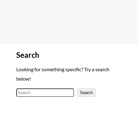
Search
Looking for something specific? Try a search
below!
A
Search
r
a