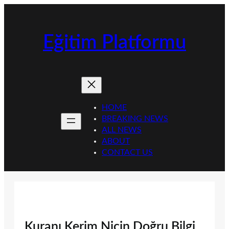
İçeriğe
geç
Eğitim Platformu
HOME
BREAKING NEWS
ALL NEWS
ABOUT
CONTACT US
Kuranı Kerim Niçin Doğru Bilgi