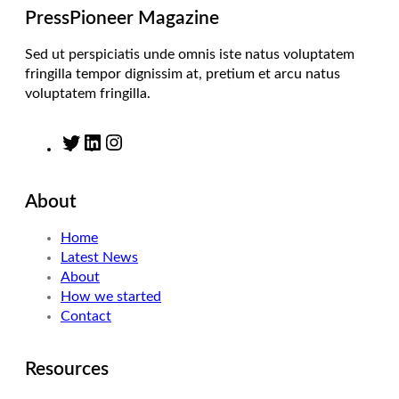
m
PressPioneer Magazine
Sed ut perspiciatis unde omnis iste natus voluptatem
fringilla tempor dignissim at, pretium et arcu natus
voluptatem fringilla.
T
L
I
w
i
n
i
n
s
About
t
k
t
t
e
a
Home
e
d
g
Latest News
r
I
r
About
n
a
How we started
m
Contact
Resources