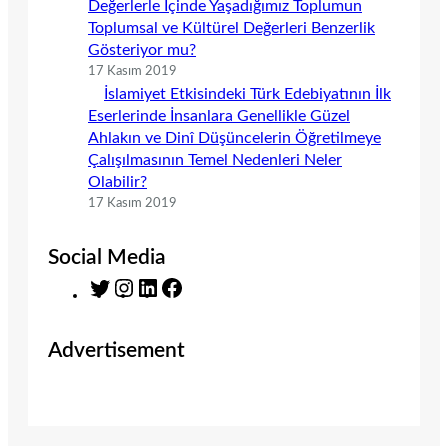
Değerlerle İçinde Yaşadığımız Toplumun
Toplumsal ve Kültürel Değerleri Benzerlik
Gösteriyor mu?
17 Kasım 2019
İslamiyet Etkisindeki Türk Edebiyatının İlk
Eserlerinde İnsanlara Genellikle Güzel
Ahlakın ve Dinî Düşüncelerin Öğretilmeye
Çalışılmasının Temel Nedenleri Neler
Olabilir?
17 Kasım 2019
Social Media
T
I
L
F
w
n
i
a
i
s
n
c
Advertisement
t
t
k
e
t
a
e
b
e
g
d
o
r
r
I
o
a
n
k