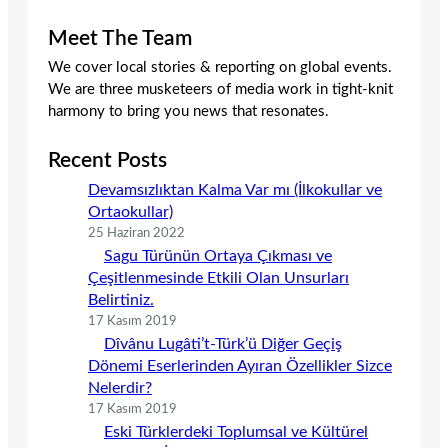
Meet The Team
We cover local stories & reporting on global events.
We are three musketeers of media work in tight-knit
harmony to bring you news that resonates.
Recent Posts
Devamsızlıktan Kalma Var mı (İlkokullar ve
Ortaokullar)
25 Haziran 2022
Sagu Türünün Ortaya Çıkması ve
Çeşitlenmesinde Etkili Olan Unsurları
Belirtiniz.
17 Kasım 2019
Dîvânu Lugâti’t-Türk’ü Diğer Geçiş
Dönemi Eserlerinden Ayıran Özellikler Sizce
Nelerdir?
17 Kasım 2019
Eski Türklerdeki Toplumsal ve Kültürel