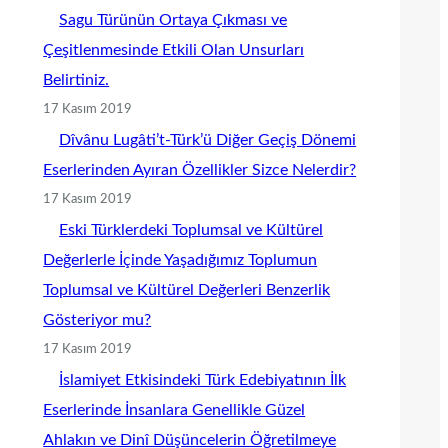
Sagu Türünün Ortaya Çıkması ve
Çeşitlenmesinde Etkili Olan Unsurları
Belirtiniz.
17 Kasım 2019
Dîvânu Lugâti’t-Türk’ü Diğer Geçiş Dönemi
Eserlerinden Ayıran Özellikler Sizce Nelerdir?
17 Kasım 2019
Eski Türklerdeki Toplumsal ve Kültürel
Değerlerle İçinde Yaşadığımız Toplumun
Toplumsal ve Kültürel Değerleri Benzerlik
Gösteriyor mu?
17 Kasım 2019
İslamiyet Etkisindeki Türk Edebiyatının İlk
Eserlerinde İnsanlara Genellikle Güzel
Ahlakın ve Dinî Düşüncelerin Öğretilmeye