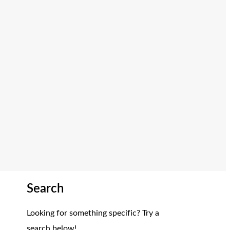
Search
Looking for something specific? Try a
search below!