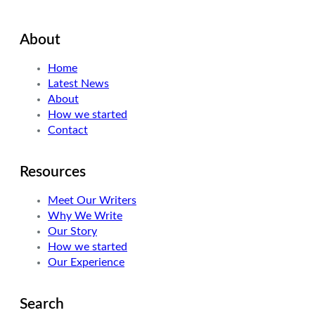
w
i
n
i
n
s
About
t
k
t
t
e
a
Home
e
d
g
Latest News
r
I
r
About
n
a
How we started
m
Contact
Resources
Meet Our Writers
Why We Write
Our Story
How we started
Our Experience
Search