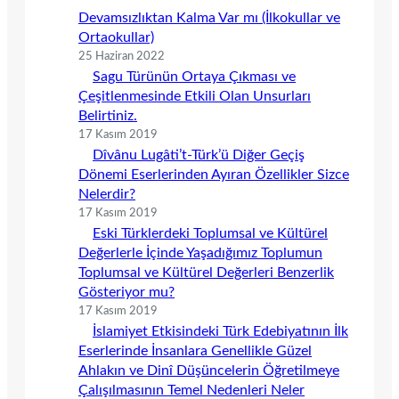
Devamsızlıktan Kalma Var mı (İlkokullar ve
Ortaokullar)
25 Haziran 2022
Sagu Türünün Ortaya Çıkması ve
Çeşitlenmesinde Etkili Olan Unsurları
Belirtiniz.
17 Kasım 2019
Dîvânu Lugâti’t-Türk’ü Diğer Geçiş
Dönemi Eserlerinden Ayıran Özellikler Sizce
Nelerdir?
17 Kasım 2019
Eski Türklerdeki Toplumsal ve Kültürel
Değerlerle İçinde Yaşadığımız Toplumun
Toplumsal ve Kültürel Değerleri Benzerlik
Gösteriyor mu?
17 Kasım 2019
İslamiyet Etkisindeki Türk Edebiyatının İlk
Eserlerinde İnsanlara Genellikle Güzel
Ahlakın ve Dinî Düşüncelerin Öğretilmeye
Çalışılmasının Temel Nedenleri Neler