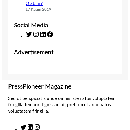
Olabilir?
17 Kasım 2019
Social Media
T
I
L
F
w
n
i
a
i
s
n
c
Advertisement
t
t
k
e
t
a
e
b
e
g
d
o
r
r
I
o
a
n
k
m
PressPioneer Magazine
Sed ut perspiciatis unde omnis iste natus voluptatem
fringilla tempor dignissim at, pretium et arcu natus
voluptatem fringilla.
T
L
I