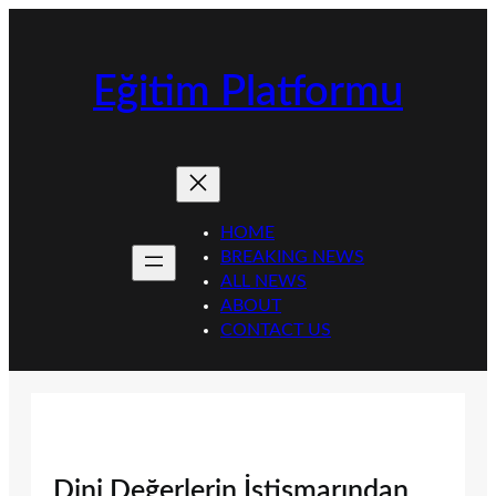
İçeriğe
geç
Eğitim Platformu
HOME
BREAKING NEWS
ALL NEWS
ABOUT
CONTACT US
Dini Değerlerin İstismarından