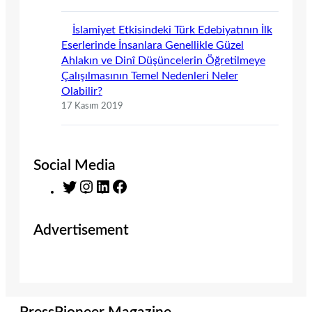
İslamiyet Etkisindeki Türk Edebiyatının İlk
Eserlerinde İnsanlara Genellikle Güzel
Ahlakın ve Dinî Düşüncelerin Öğretilmeye
Çalışılmasının Temel Nedenleri Neler
Olabilir?
17 Kasım 2019
Social Media
T
I
L
F
w
n
i
a
i
s
n
c
Advertisement
t
t
k
e
t
a
e
b
e
g
d
o
r
r
I
o
a
n
k
m