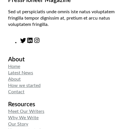
PressPioneer Magazine
Sed ut perspiciatis unde omnis iste natus voluptatem
fringilla tempor dignissim at, pretium et arcu natus
voluptatem fringilla.
T
L
I
w
i
n
i
n
s
About
t
k
t
t
e
a
Home
e
d
g
Latest News
r
I
r
About
n
a
How we started
m
Contact
Resources
Meet Our Writers
Why We Write
Our Story