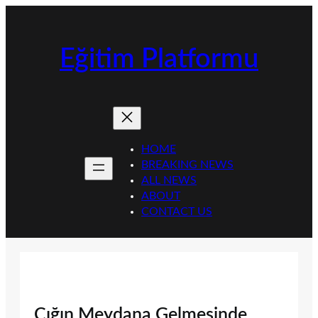
İçeriğe
geç
Eğitim Platformu
HOME
BREAKING NEWS
ALL NEWS
ABOUT
CONTACT US
Çığın Meydana Gelmesinde