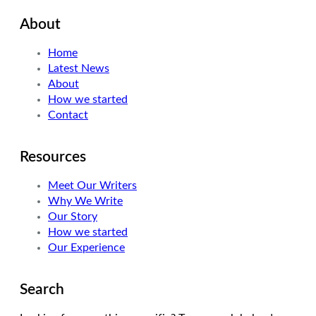
i
n
s
About
t
k
t
t
e
a
Home
e
d
g
Latest News
r
I
r
About
n
a
How we started
m
Contact
Resources
Meet Our Writers
Why We Write
Our Story
How we started
Our Experience
Search