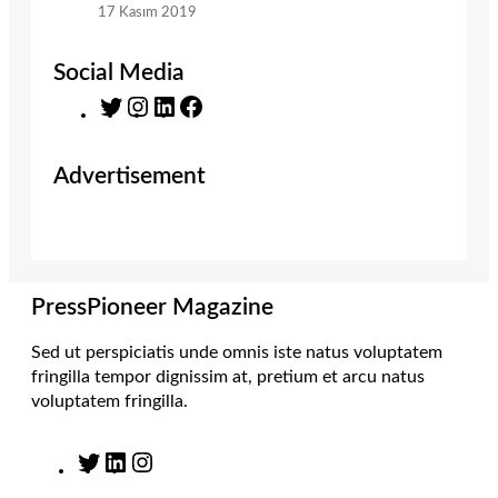
17 Kasım 2019
Social Media
T
I
L
F
w
n
i
a
i
s
n
c
Advertisement
t
t
k
e
t
a
e
b
e
g
d
o
r
r
I
o
a
n
k
m
PressPioneer Magazine
Sed ut perspiciatis unde omnis iste natus voluptatem
fringilla tempor dignissim at, pretium et arcu natus
voluptatem fringilla.
T
L
I
w
i
n