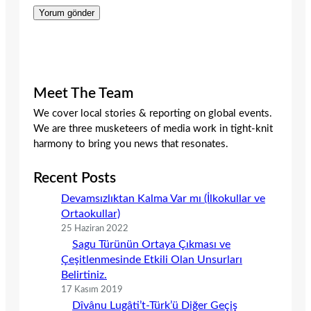
Meet The Team
We cover local stories & reporting on global events.
We are three musketeers of media work in tight-knit
harmony to bring you news that resonates.
Recent Posts
Devamsızlıktan Kalma Var mı (İlkokullar ve
Ortaokullar)
25 Haziran 2022
Sagu Türünün Ortaya Çıkması ve
Çeşitlenmesinde Etkili Olan Unsurları
Belirtiniz.
17 Kasım 2019
Dîvânu Lugâti’t-Türk’ü Diğer Geçiş