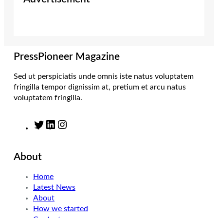
t
a
e
b
e
g
d
o
r
r
I
o
a
n
k
m
PressPioneer Magazine
Sed ut perspiciatis unde omnis iste natus voluptatem
fringilla tempor dignissim at, pretium et arcu natus
voluptatem fringilla.
T
L
I
w
i
n
i
n
s
About
t
k
t
t
e
a
Home
e
d
g
Latest News
r
I
r
About
n
a
How we started
m