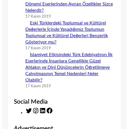
Dönemi Eserlerinden Ayıran Özellikler Sizce
Nelerdir?
17 Kasım 2019
Eski Türklerdeki Toplumsal ve Kültürel
Değerlerle İçinde Yaşadığımız Toplumun
Toplumsal ve Kültürel Değerleri Benzerlik
Gösteriyor mu?
17 Kasım 2019
İslamiyet Etkisindeki Türk Edebiyatının İlk
Eserlerinde İnsanlara Genellikle Güzel
Ahlakın ve Dinî Düşüncelerin Öğretilmeye
Çalışılmasının Temel Nedenleri Neler
Olabilir?
17 Kasım 2019
Social Media
T
I
L
F
w
n
i
a
i
s
n
c
Advertisement
t
t
k
e