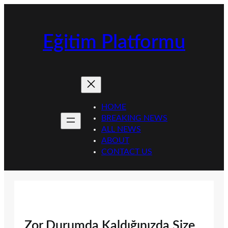
İçeriğe
geç
Eğitim Platformu
HOME
BREAKING NEWS
ALL NEWS
ABOUT
CONTACT US
Zor Durumda Kaldığınızda Size