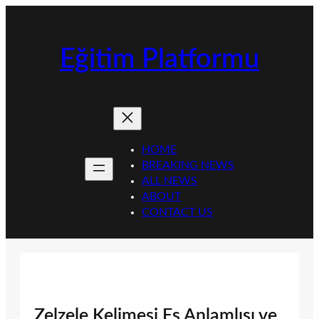
İçeriğe
geç
Eğitim Platformu
HOME
BREAKING NEWS
ALL NEWS
ABOUT
CONTACT US
Zelzele Kelimesi Eş Anlamlısı ve