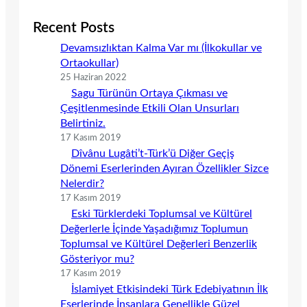
Recent Posts
Devamsızlıktan Kalma Var mı (İlkokullar ve
Ortaokullar)
25 Haziran 2022
Sagu Türünün Ortaya Çıkması ve
Çeşitlenmesinde Etkili Olan Unsurları
Belirtiniz.
17 Kasım 2019
Dîvânu Lugâti’t-Türk’ü Diğer Geçiş
Dönemi Eserlerinden Ayıran Özellikler Sizce
Nelerdir?
17 Kasım 2019
Eski Türklerdeki Toplumsal ve Kültürel
Değerlerle İçinde Yaşadığımız Toplumun
Toplumsal ve Kültürel Değerleri Benzerlik
Gösteriyor mu?
17 Kasım 2019
İslamiyet Etkisindeki Türk Edebiyatının İlk
Eserlerinde İnsanlara Genellikle Güzel