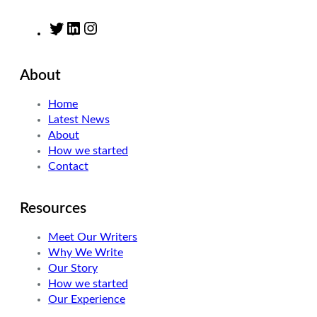
T
L
I
w
i
n
i
n
s
About
t
k
t
t
e
a
Home
e
d
g
Latest News
r
I
r
About
n
a
How we started
m
Contact
Resources
Meet Our Writers
Why We Write
Our Story
How we started
Our Experience