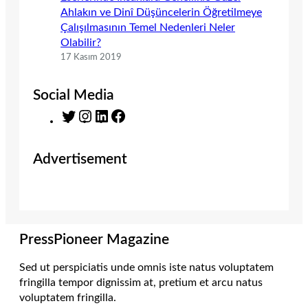
Ahlakın ve Dinî Düşüncelerin Öğretilmeye
Çalışılmasının Temel Nedenleri Neler
Olabilir?
17 Kasım 2019
Social Media
T
I
L
F
w
n
i
a
i
s
n
c
Advertisement
t
t
k
e
t
a
e
b
e
g
d
o
r
r
I
o
a
n
k
m
PressPioneer Magazine
Sed ut perspiciatis unde omnis iste natus voluptatem
fringilla tempor dignissim at, pretium et arcu natus
voluptatem fringilla.