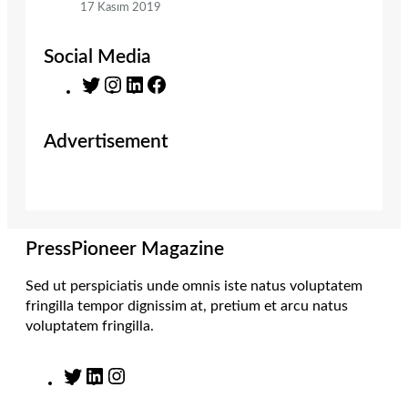
17 Kasım 2019
Social Media
T
I
L
F
w
n
i
a
i
s
n
c
Advertisement
t
t
k
e
t
a
e
b
e
g
d
o
r
r
I
o
a
n
k
m
PressPioneer Magazine
Sed ut perspiciatis unde omnis iste natus voluptatem
fringilla tempor dignissim at, pretium et arcu natus
voluptatem fringilla.
T
L
I
w
i
n