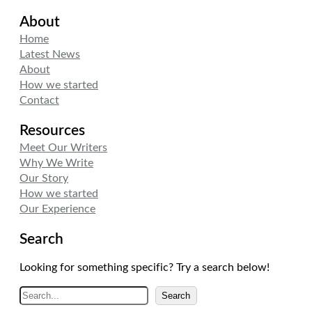
i
n
s
About
t
k
t
t
e
a
Home
e
d
g
Latest News
r
I
r
About
n
a
How we started
m
Contact
Resources
Meet Our Writers
Why We Write
Our Story
How we started
Our Experience
Search
Looking for something specific? Try a search below!
A
Search
r