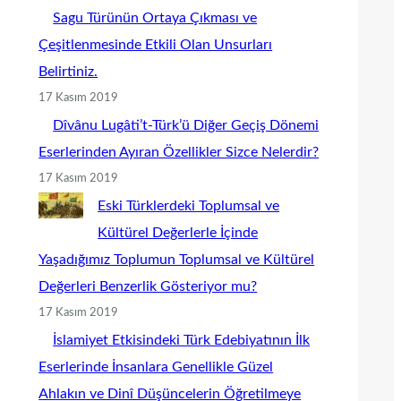
Sagu Türünün Ortaya Çıkması ve
Çeşitlenmesinde Etkili Olan Unsurları
Belirtiniz.
17 Kasım 2019
Dîvânu Lugâti’t-Türk’ü Diğer Geçiş Dönemi
Eserlerinden Ayıran Özellikler Sizce Nelerdir?
17 Kasım 2019
Eski Türklerdeki Toplumsal ve
Kültürel Değerlerle İçinde
Yaşadığımız Toplumun Toplumsal ve Kültürel
Değerleri Benzerlik Gösteriyor mu?
17 Kasım 2019
İslamiyet Etkisindeki Türk Edebiyatının İlk
Eserlerinde İnsanlara Genellikle Güzel
Ahlakın ve Dinî Düşüncelerin Öğretilmeye