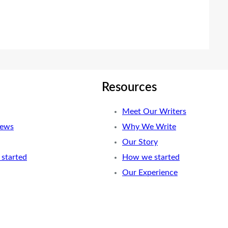
Resources
Meet Our Writers
News
Why We Write
Our Story
started
How we started
Our Experience