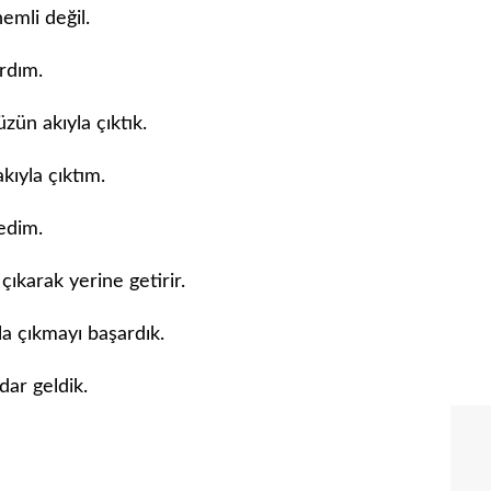
emli değil.
rdım.
ün akıyla çıktık.
ıyla çıktım.
ledim.
çıkarak yerine getirir.
a çıkmayı başardık.
ar geldik.