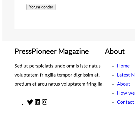
PressPioneer Magazine
About
Sed ut perspiciatis unde omnis iste natus
Home
voluptatem fringilla tempor dignissim at,
Latest 
pretium et arcu natus voluptatem fringilla.
About
How we 
Contact
T
L
I
w
i
n
i
n
s
t
k
t