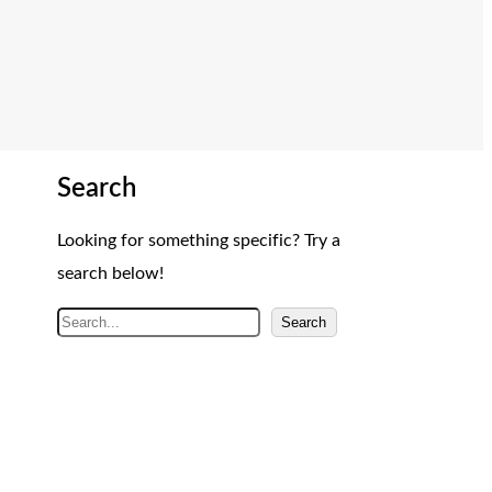
Search
Looking for something specific? Try a
search below!
A
Search
r
a