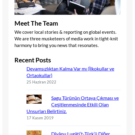
Meet The Team
We cover local stories & reporting on global events.
We are three musketeers of media work in tight-knit
harmony to bring you news that resonates.
Recent Posts
Devamsızlıktan Kalma Var mı (İlkokullar ve
Ortaokullar)
25 Haziran 2022
Sagu Türünün Ortaya Çıkması ve
Çeşitlenmesinde Etkili Olan
Unsurları Belirtiniz.
17 Kasım 2019
Dîvânu Lugâti’t-Türk’ü Diğer