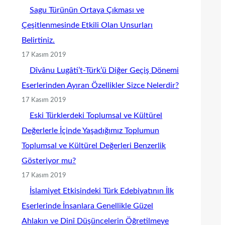
Sagu Türünün Ortaya Çıkması ve
Çeşitlenmesinde Etkili Olan Unsurları
Belirtiniz.
17 Kasım 2019
Dîvânu Lugâti’t-Türk’ü Diğer Geçiş Dönemi
Eserlerinden Ayıran Özellikler Sizce Nelerdir?
17 Kasım 2019
Eski Türklerdeki Toplumsal ve Kültürel
Değerlerle İçinde Yaşadığımız Toplumun
Toplumsal ve Kültürel Değerleri Benzerlik
Gösteriyor mu?
17 Kasım 2019
İslamiyet Etkisindeki Türk Edebiyatının İlk
Eserlerinde İnsanlara Genellikle Güzel
Ahlakın ve Dinî Düşüncelerin Öğretilmeye