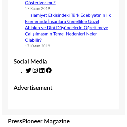
Gösteriyor mu?
17 Kasım 2019
İslamiyet Etkisindeki Türk Edebiyatının İlk
Eserlerinde İnsanlara Genellikle Güzel
Ahlakın ve Dinî Düşüncelerin Öğretilmeye
Çalışılmasının Temel Nedenleri Neler
Olabilir?
17 Kasım 2019
Social Media
T
I
L
F
w
n
i
a
i
s
n
c
Advertisement
t
t
k
e
t
a
e
b
e
g
d
o
r
r
I
o
a
n
k
m
PressPioneer Magazine