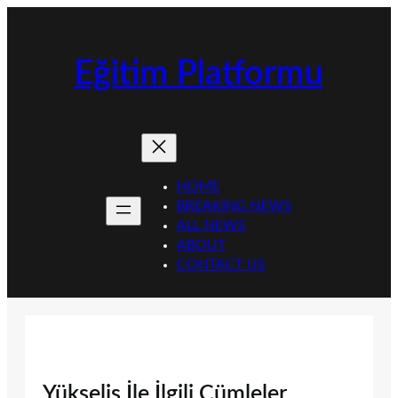
İçeriğe
geç
Eğitim Platformu
HOME
BREAKING NEWS
ALL NEWS
ABOUT
CONTACT US
Yükseliş İle İlgili Cümleler