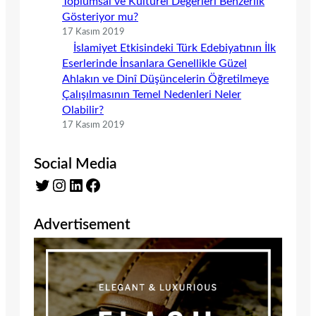
Toplumsal ve Kültürel Değerleri Benzerlik
Gösteriyor mu?
17 Kasım 2019
İslamiyet Etkisindeki Türk Edebiyatının İlk
Eserlerinde İnsanlara Genellikle Güzel
Ahlakın ve Dinî Düşüncelerin Öğretilmeye
Çalışılmasının Temel Nedenleri Neler
Olabilir?
17 Kasım 2019
Social Media
Twitter
Instagram
LinkedIn
Facebook
Advertisement