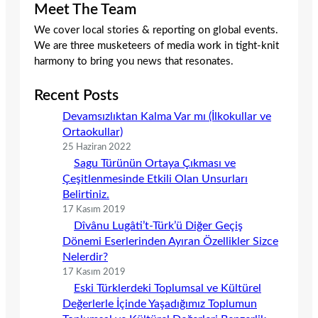
Meet The Team
We cover local stories & reporting on global events.
We are three musketeers of media work in tight-knit
harmony to bring you news that resonates.
Recent Posts
Devamsızlıktan Kalma Var mı (İlkokullar ve
Ortaokullar)
25 Haziran 2022
Sagu Türünün Ortaya Çıkması ve
Çeşitlenmesinde Etkili Olan Unsurları
Belirtiniz.
17 Kasım 2019
Dîvânu Lugâti’t-Türk’ü Diğer Geçiş
Dönemi Eserlerinden Ayıran Özellikler Sizce
Nelerdir?
17 Kasım 2019
Eski Türklerdeki Toplumsal ve Kültürel
Değerlerle İçinde Yaşadığımız Toplumun