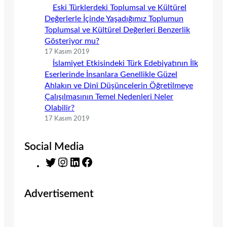
Eski Türklerdeki Toplumsal ve Kültürel
Değerlerle İçinde Yaşadığımız Toplumun
Toplumsal ve Kültürel Değerleri Benzerlik
Gösteriyor mu?
17 Kasım 2019
İslamiyet Etkisindeki Türk Edebiyatının İlk
Eserlerinde İnsanlara Genellikle Güzel
Ahlakın ve Dinî Düşüncelerin Öğretilmeye
Çalışılmasının Temel Nedenleri Neler
Olabilir?
17 Kasım 2019
Social Media
T
I
L
F
w
n
i
a
i
s
n
c
Advertisement
t
t
k
e
t
a
e
b
e
g
d
o