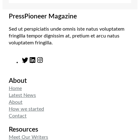
r
r
I
o
a
n
k
m
PressPioneer Magazine
Sed ut perspiciatis unde omnis iste natus voluptatem
fringilla tempor dignissim at, pretium et arcu natus
voluptatem fringilla.
T
L
I
w
i
n
i
n
s
About
t
k
t
t
e
a
Home
e
d
g
Latest News
r
I
r
About
n
a
How we started
m
Contact
Resources
Meet Our Writers