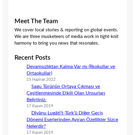
Meet The Team
We cover local stories & reporting on global events.
We are three musketeers of media work in tight-knit
harmony to bring you news that resonates.
Recent Posts
Devamsızlıktan Kalma Var mı (İlkokullar ve
Ortaokullar)
25 Haziran 2022
Sagu Türünün Ortaya Çıkması ve
Çeşitlenmesinde Etkili Olan Unsurları
Belirtiniz.
17 Kasım 2019
Dîvânu Lugâti’t-Türk’ü Diğer Geçiş
Dönemi Eserlerinden Ayıran Özellikler Sizce
Nelerdir?
17 Kasım 2019