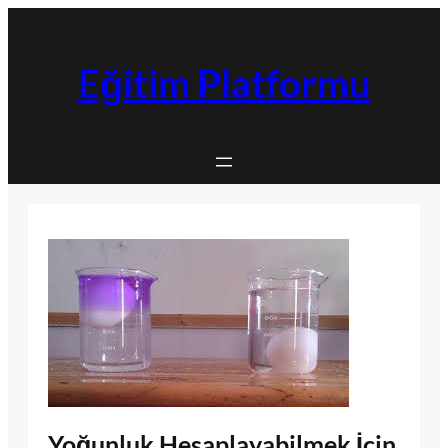
İçeriğe
geç
Eğitim Platformu
Yoğunluk Hesaplayabilmek İçin