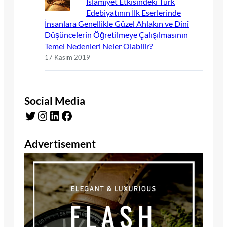
İslamiyet Etkisindeki Türk
Edebiyatının İlk Eserlerinde
İnsanlara Genellikle Güzel Ahlakın ve Dinî
Düşüncelerin Öğretilmeye Çalışılmasının
Temel Nedenleri Neler Olabilir?
17 Kasım 2019
Social Media
Twitter
Instagram
LinkedIn
Facebook
Advertisement