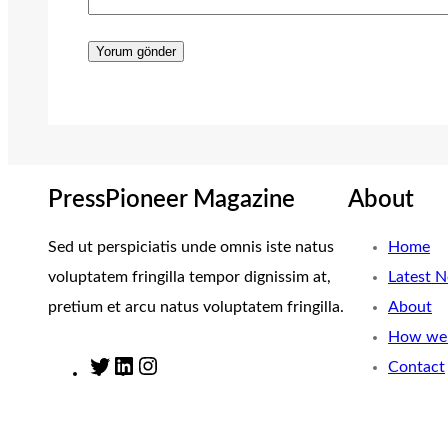
PressPioneer Magazine
About
Sed ut perspiciatis unde omnis iste natus
Home
voluptatem fringilla tempor dignissim at,
Latest 
pretium et arcu natus voluptatem fringilla.
About
How we 
Contact
T
L
I
w
i
n
i
n
s