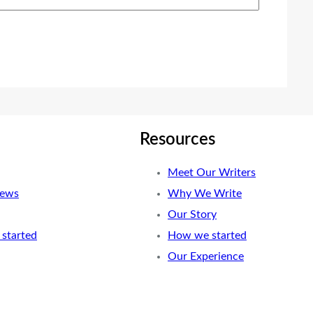
Resources
Meet Our Writers
News
Why We Write
Our Story
started
How we started
Our Experience