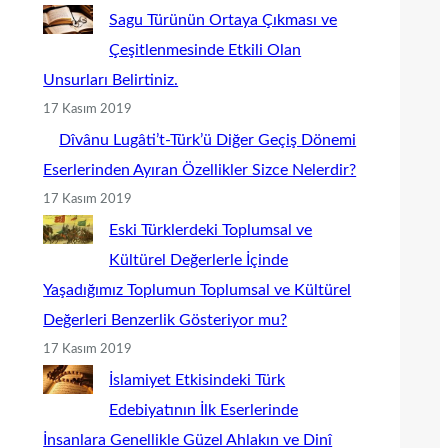
Sagu Türünün Ortaya Çıkması ve
Çeşitlenmesinde Etkili Olan
Unsurları Belirtiniz.
17 Kasım 2019
Dîvânu Lugâti’t-Türk’ü Diğer Geçiş Dönemi
Eserlerinden Ayıran Özellikler Sizce Nelerdir?
17 Kasım 2019
Eski Türklerdeki Toplumsal ve
Kültürel Değerlerle İçinde
Yaşadığımız Toplumun Toplumsal ve Kültürel
Değerleri Benzerlik Gösteriyor mu?
17 Kasım 2019
İslamiyet Etkisindeki Türk
Edebiyatının İlk Eserlerinde
İnsanlara Genellikle Güzel Ahlakın ve Dinî