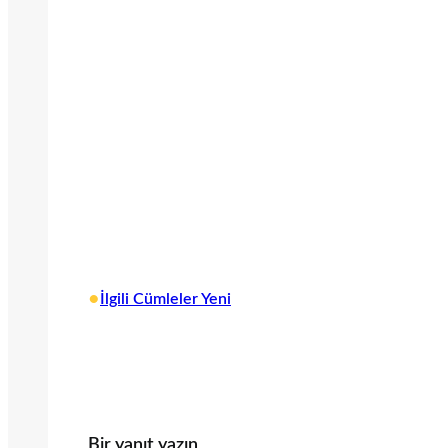
•
İlgili Cümleler Yeni
Bir yanıt yazın