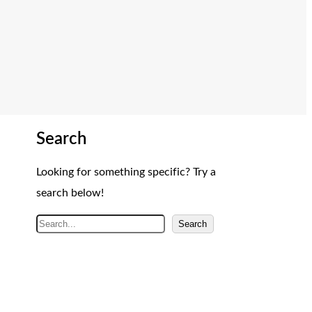
Search
Looking for something specific? Try a
search below!
A
Search
r
a