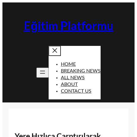
İçeriğe
geç
Eğitim Platformu
HOME
BREAKING NEWS
ALL NEWS
ABOUT
CONTACT US
Yere Hızlıca Çarptırılarak