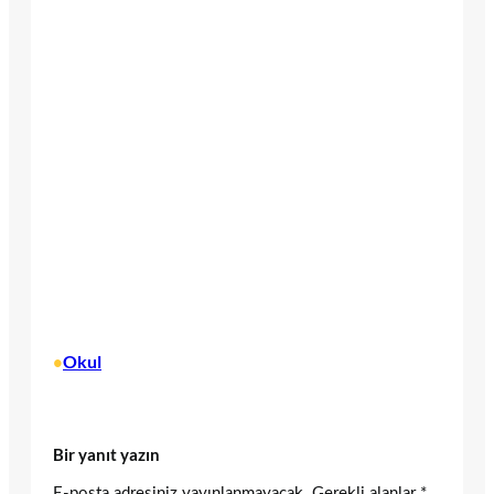
Okul
•
Bir yanıt yazın
E-posta adresiniz yayınlanmayacak.
Gerekli alanlar
*