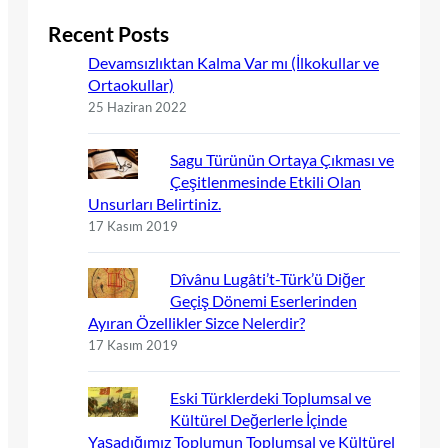
Recent Posts
Devamsızlıktan Kalma Var mı (İlkokullar ve
Ortaokullar)
25 Haziran 2022
Sagu Türünün Ortaya Çıkması ve
Çeşitlenmesinde Etkili Olan
Unsurları Belirtiniz.
17 Kasım 2019
Dîvânu Lugâti’t-Türk’ü Diğer
Geçiş Dönemi Eserlerinden
Ayıran Özellikler Sizce Nelerdir?
17 Kasım 2019
Eski Türklerdeki Toplumsal ve
Kültürel Değerlerle İçinde
Yaşadığımız Toplumun Toplumsal ve Kültürel