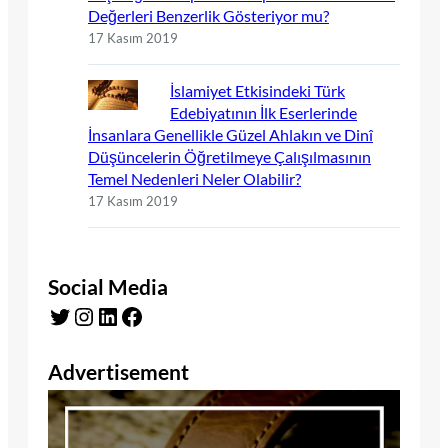
Değerleri Benzerlik Gösteriyor mu?
17 Kasım 2019
İslamiyet Etkisindeki Türk
Edebiyatının İlk Eserlerinde
İnsanlara Genellikle Güzel Ahlakın ve Dinî
Düşüncelerin Öğretilmeye Çalışılmasının
Temel Nedenleri Neler Olabilir?
17 Kasım 2019
Social Media
Twitter
Instagram
LinkedIn
Facebook
Advertisement