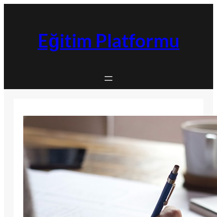
İçeriğe
geç
Eğitim Platformu