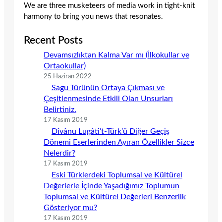
We are three musketeers of media work in tight-knit
harmony to bring you news that resonates.
Recent Posts
Devamsızlıktan Kalma Var mı (İlkokullar ve
Ortaokullar)
25 Haziran 2022
Sagu Türünün Ortaya Çıkması ve
Çeşitlenmesinde Etkili Olan Unsurları
Belirtiniz.
17 Kasım 2019
Dîvânu Lugâti’t-Türk’ü Diğer Geçiş
Dönemi Eserlerinden Ayıran Özellikler Sizce
Nelerdir?
17 Kasım 2019
Eski Türklerdeki Toplumsal ve Kültürel
Değerlerle İçinde Yaşadığımız Toplumun
Toplumsal ve Kültürel Değerleri Benzerlik
Gösteriyor mu?
17 Kasım 2019