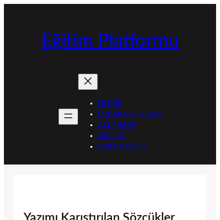
İçeriğe
geç
Eğitim Platformu
HOME
BREAKING NEWS
ALL NEWS
ABOUT
CONTACT US
Yazımı Karıştırılan Sözcükler