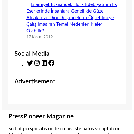
İslamiyet Etkisindeki Türk Edebiyatının İlk
Eserlerinde İnsanlara Genellikle Güzel
Ahlakın ve Dinî Düşüncelerin Öğretilmeye
Çalışılmasının Temel Nedenleri Neler
Olabilir?
17 Kasım 2019
Social Media
T
I
L
F
w
n
i
a
i
s
n
c
Advertisement
t
t
k
e
t
a
e
b
e
g
d
o
r
r
I
o
a
n
k
m
PressPioneer Magazine
Sed ut perspiciatis unde omnis iste natus voluptatem