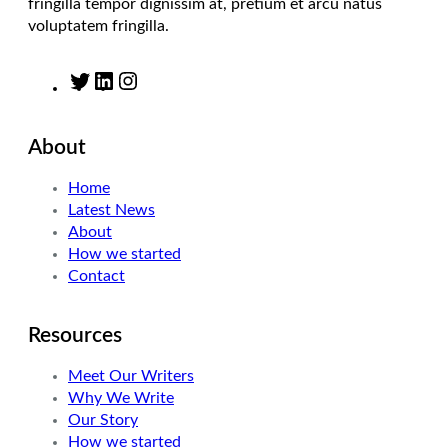
fringilla tempor dignissim at, pretium et arcu natus
voluptatem fringilla.
T
L
I
w
i
n
i
n
s
About
t
k
t
t
e
a
Home
e
d
g
Latest News
r
I
r
About
n
a
How we started
m
Contact
Resources
Meet Our Writers
Why We Write
Our Story
How we started