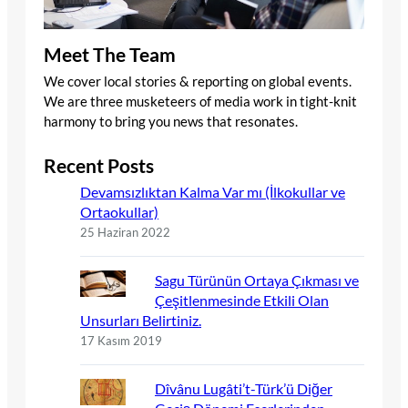
Meet The Team
We cover local stories & reporting on global events.
We are three musketeers of media work in tight-knit
harmony to bring you news that resonates.
Recent Posts
Devamsızlıktan Kalma Var mı (İlkokullar ve
Ortaokullar)
25 Haziran 2022
Sagu Türünün Ortaya Çıkması ve
Çeşitlenmesinde Etkili Olan
Unsurları Belirtiniz.
17 Kasım 2019
Dîvânu Lugâti’t-Türk’ü Diğer