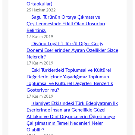
Ortaokullar)
25 Haziran 2022
Sagu Türünün Ortaya Çıkması ve
Çeşitlenmesinde Etkili Olan Unsurları
Belirtiniz.
17 Kasım 2019
Dîvânu Lugâti’t-Türk’ü Diğer Geçiş
Dönemi Eserlerinden Ayıran Özellikler Sizce
Nelerdir?
17 Kasım 2019
Eski Türklerdeki Toplumsal ve Kültürel
Değerlerle İçinde Yaşadığımız Toplumun
Toplumsal ve Kültürel Değerleri Benzerlik
Gösteriyor mu?
17 Kasım 2019
İslamiyet Etkisindeki Türk Edebiyatının İlk
Eserlerinde İnsanlara Genellikle Güzel
Ahlakın ve Dinî Düşüncelerin Öğretilmeye
Çalışılmasının Temel Nedenleri Neler
Olabilir?