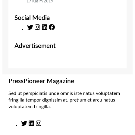
17 Kasım 2019
Social Media
T
I
L
F
w
n
i
a
i
s
n
c
Advertisement
t
t
k
e
t
a
e
b
e
g
d
o
r
r
I
o
a
n
k
m
PressPioneer Magazine
Sed ut perspiciatis unde omnis iste natus voluptatem
fringilla tempor dignissim at, pretium et arcu natus
voluptatem fringilla.
T
L
I
w
i
n