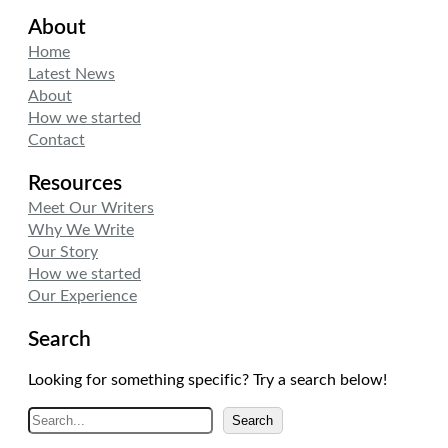
i
n
s
About
t
k
t
t
e
a
Home
e
d
g
Latest News
r
I
r
About
n
a
How we started
m
Contact
Resources
Meet Our Writers
Why We Write
Our Story
How we started
Our Experience
Search
Looking for something specific? Try a search below!
A
Search
r