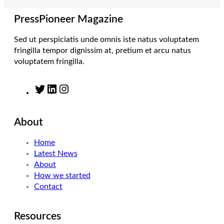
a
n
k
m
PressPioneer Magazine
Sed ut perspiciatis unde omnis iste natus voluptatem
fringilla tempor dignissim at, pretium et arcu natus
voluptatem fringilla.
T
L
I
w
i
n
i
n
s
About
t
k
t
t
e
a
Home
e
d
g
Latest News
r
I
r
About
n
a
How we started
m
Contact
Resources