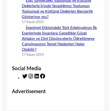
Eski Türklerdeki Toplumsal ve Kültürel
Değerlerle İçinde Yaşadığımız Toplumun
Toplumsal ve Kültürel Değerleri Benzerlik
Gösteriyor mu?
17 Kasım 2019
İslamiyet Etkisindeki Türk Edebiyatının İlk
Eserlerinde İnsanlara Genellikle Güzel
Ahlakın ve Dinî Düşüncelerin Öğretilmeye
Çalışılmasının Temel Nedenleri Neler
Olabilir?
17 Kasım 2019
Social Media
T
I
L
F
w
n
i
a
i
s
n
c
Advertisement
t
t
k
e
t
a
e
b
e
g
d
o
r
r
I
o