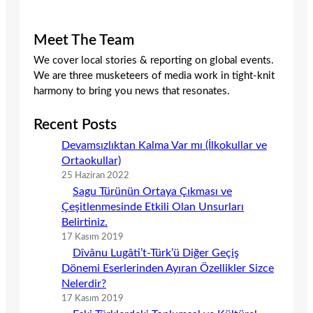
Meet The Team
We cover local stories & reporting on global events.
We are three musketeers of media work in tight-knit
harmony to bring you news that resonates.
Recent Posts
Devamsızlıktan Kalma Var mı (İlkokullar ve
Ortaokullar)
25 Haziran 2022
Sagu Türünün Ortaya Çıkması ve
Çeşitlenmesinde Etkili Olan Unsurları
Belirtiniz.
17 Kasım 2019
Dîvânu Lugâti’t-Türk’ü Diğer Geçiş
Dönemi Eserlerinden Ayıran Özellikler Sizce
Nelerdir?
17 Kasım 2019