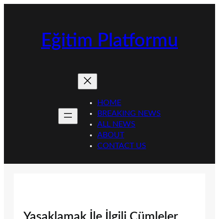
İçeriğe
geç
Eğitim Platformu
HOME
BREAKING NEWS
ALL NEWS
ABOUT
CONTACT US
Yasaklamak İle İlgili Cümleler