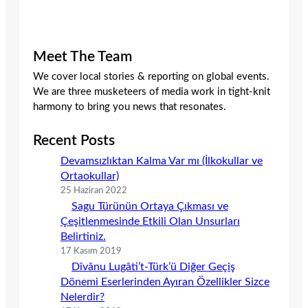
Meet The Team
We cover local stories & reporting on global events.
We are three musketeers of media work in tight-knit
harmony to bring you news that resonates.
Recent Posts
Devamsızlıktan Kalma Var mı (İlkokullar ve
Ortaokullar)
25 Haziran 2022
Sagu Türünün Ortaya Çıkması ve
Çeşitlenmesinde Etkili Olan Unsurları
Belirtiniz.
17 Kasım 2019
Dîvânu Lugâti’t-Türk’ü Diğer Geçiş
Dönemi Eserlerinden Ayıran Özellikler Sizce
Nelerdir?