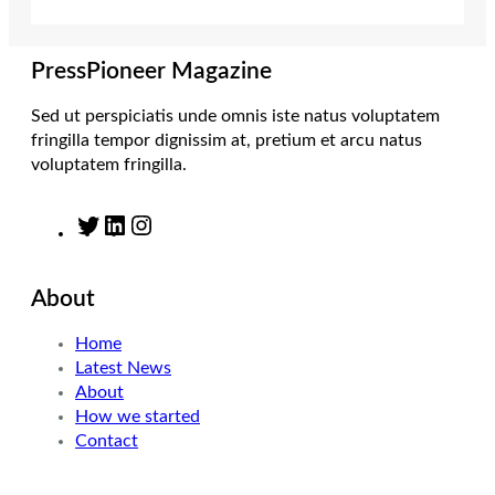
r
r
I
o
a
n
k
m
PressPioneer Magazine
Sed ut perspiciatis unde omnis iste natus voluptatem
fringilla tempor dignissim at, pretium et arcu natus
voluptatem fringilla.
T
L
I
w
i
n
i
n
s
About
t
k
t
t
e
a
Home
e
d
g
Latest News
r
I
r
About
n
a
How we started
m
Contact