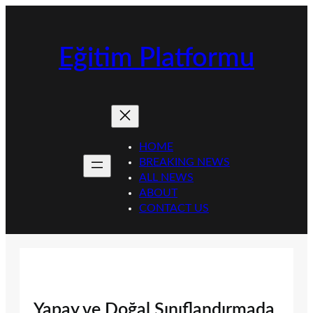
İçeriğe
geç
Eğitim Platformu
HOME
BREAKING NEWS
ALL NEWS
ABOUT
CONTACT US
Yapay ve Doğal Sınıflandırmada