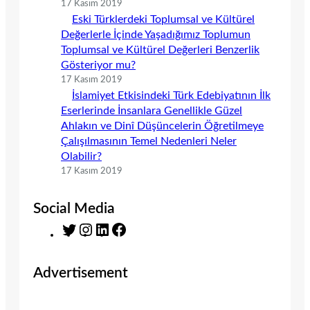
17 Kasım 2019
Eski Türklerdeki Toplumsal ve Kültürel
Değerlerle İçinde Yaşadığımız Toplumun
Toplumsal ve Kültürel Değerleri Benzerlik
Gösteriyor mu?
17 Kasım 2019
İslamiyet Etkisindeki Türk Edebiyatının İlk
Eserlerinde İnsanlara Genellikle Güzel
Ahlakın ve Dinî Düşüncelerin Öğretilmeye
Çalışılmasının Temel Nedenleri Neler
Olabilir?
17 Kasım 2019
Social Media
T
I
L
F
w
n
i
a
i
s
n
c
Advertisement
t
t
k
e
t
a
e
b
e
g
d
o