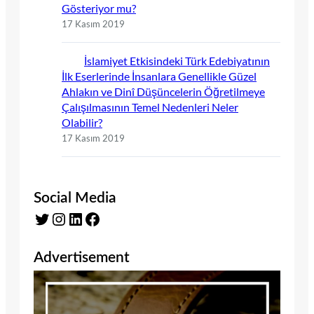
Gösteriyor mu?
17 Kasım 2019
İslamiyet Etkisindeki Türk Edebiyatının
İlk Eserlerinde İnsanlara Genellikle Güzel
Ahlakın ve Dinî Düşüncelerin Öğretilmeye
Çalışılmasının Temel Nedenleri Neler
Olabilir?
17 Kasım 2019
Social Media
Twitter
Instagram
LinkedIn
Facebook
Advertisement