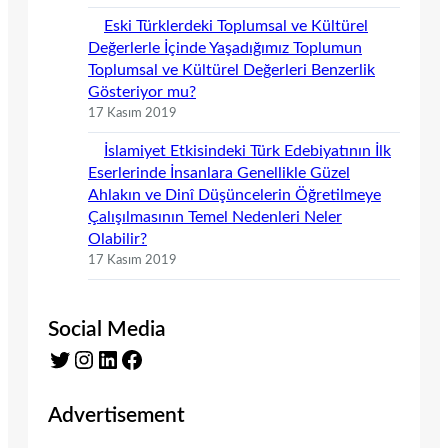
Eski Türklerdeki Toplumsal ve Kültürel
Değerlerle İçinde Yaşadığımız Toplumun
Toplumsal ve Kültürel Değerleri Benzerlik
Gösteriyor mu?
17 Kasım 2019
İslamiyet Etkisindeki Türk Edebiyatının İlk
Eserlerinde İnsanlara Genellikle Güzel
Ahlakın ve Dinî Düşüncelerin Öğretilmeye
Çalışılmasının Temel Nedenleri Neler
Olabilir?
17 Kasım 2019
Social Media
Twitter
Instagram
LinkedIn
Facebook
Advertisement