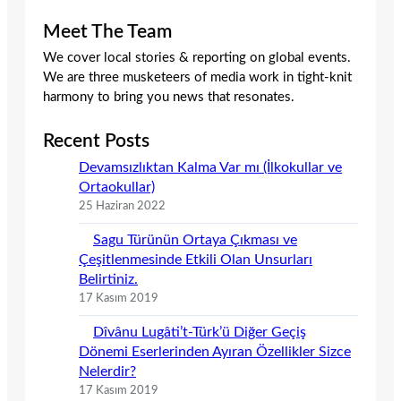
Meet The Team
We cover local stories & reporting on global events.
We are three musketeers of media work in tight-knit
harmony to bring you news that resonates.
Recent Posts
Devamsızlıktan Kalma Var mı (İlkokullar ve
Ortaokullar)
25 Haziran 2022
Sagu Türünün Ortaya Çıkması ve
Çeşitlenmesinde Etkili Olan Unsurları
Belirtiniz.
17 Kasım 2019
Dîvânu Lugâti’t-Türk’ü Diğer Geçiş
Dönemi Eserlerinden Ayıran Özellikler Sizce
Nelerdir?
17 Kasım 2019