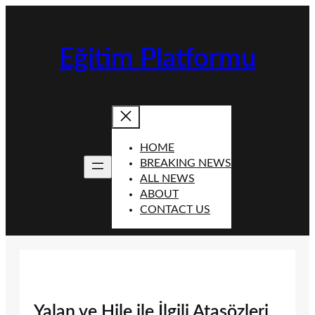
İçeriğe
geç
Eğitim Platformu
HOME
BREAKING NEWS
ALL NEWS
ABOUT
CONTACT US
Yalan ve Hile ile İlgili Atasözleri