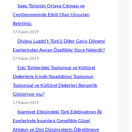
Sagu Türünün Ortaya Çıkması ve
Çeşitlenmesinde Etkili Olan Unsurları
Belirtiniz.
17 Kasım 2019
Dîvânu Lugâti’t-Türk’ü Diğer Geçiş Dönemi
Eserlerinden Ayıran Özellikler Sizce Nelerdir?
17 Kasım 2019
Eski Türklerdeki Toplumsal ve Kültürel
Değerlerle İçinde Yaşadığımız Toplumun
Toplumsal ve Kültürel Değerleri Benzerlik
Gösteriyor mu?
17 Kasım 2019
İslamiyet Etkisindeki Türk Edebiyatının İlk
Eserlerinde İnsanlara Genellikle Güzel
Ahlakın ve Dinî Düşüncelerin Öğretilmeye