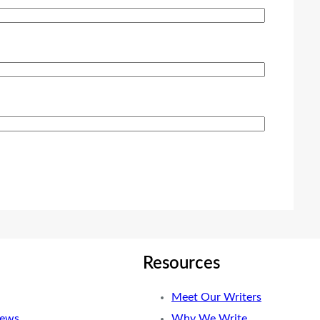
Resources
Meet Our Writers
News
Why We Write