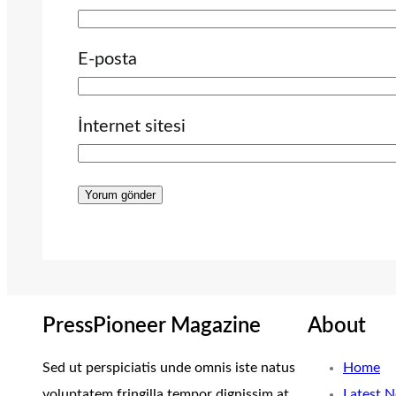
E-posta
İnternet sitesi
PressPioneer Magazine
About
Sed ut perspiciatis unde omnis iste natus
Home
voluptatem fringilla tempor dignissim at,
Latest 