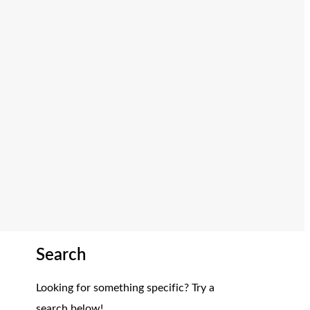
Search
Looking for something specific? Try a
search below!