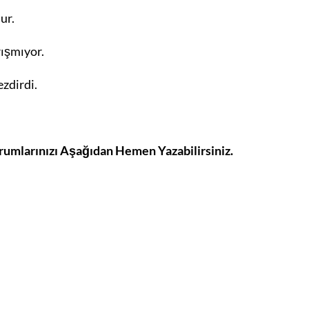
ur.
rışmıyor.
ezdirdi.
orumlarınızı Aşağıdan Hemen Yazabilirsiniz.