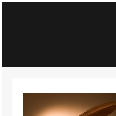
İçeriğe
geç