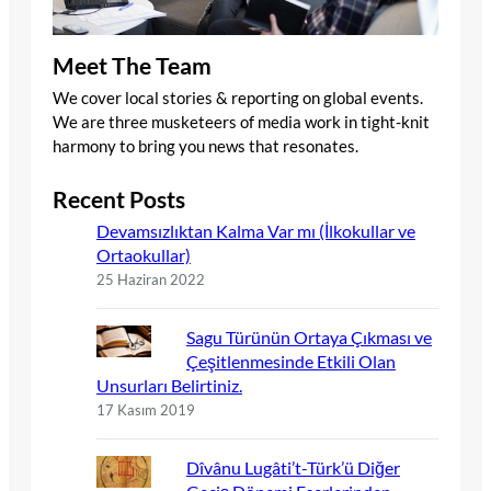
Meet The Team
We cover local stories & reporting on global events.
We are three musketeers of media work in tight-knit
harmony to bring you news that resonates.
Recent Posts
Devamsızlıktan Kalma Var mı (İlkokullar ve
Ortaokullar)
25 Haziran 2022
Sagu Türünün Ortaya Çıkması ve
Çeşitlenmesinde Etkili Olan
Unsurları Belirtiniz.
17 Kasım 2019
Dîvânu Lugâti’t-Türk’ü Diğer