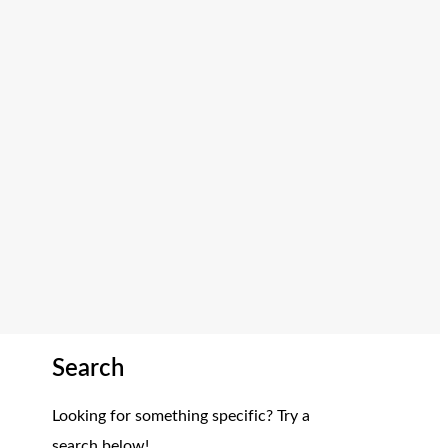
Search
Looking for something specific? Try a
search below!