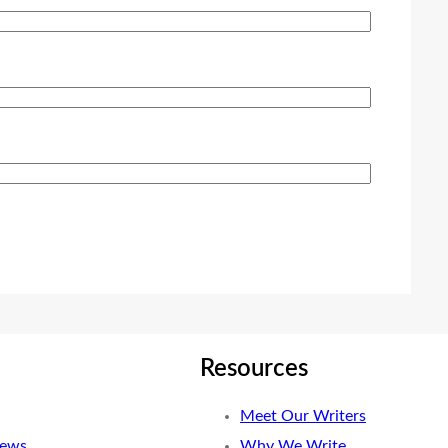
Resources
Meet Our Writers
News
Why We Write