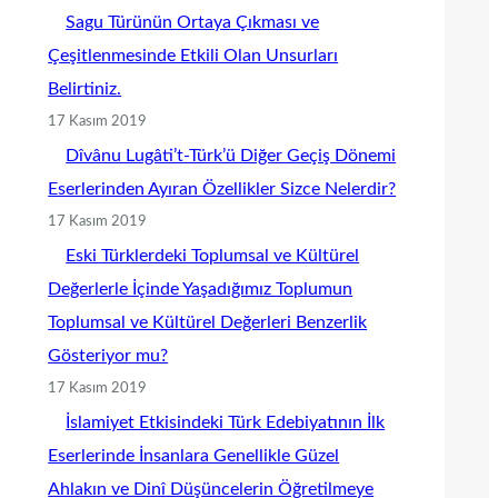
Sagu Türünün Ortaya Çıkması ve
Çeşitlenmesinde Etkili Olan Unsurları
Belirtiniz.
17 Kasım 2019
Dîvânu Lugâti’t-Türk’ü Diğer Geçiş Dönemi
Eserlerinden Ayıran Özellikler Sizce Nelerdir?
17 Kasım 2019
Eski Türklerdeki Toplumsal ve Kültürel
Değerlerle İçinde Yaşadığımız Toplumun
Toplumsal ve Kültürel Değerleri Benzerlik
Gösteriyor mu?
17 Kasım 2019
İslamiyet Etkisindeki Türk Edebiyatının İlk
Eserlerinde İnsanlara Genellikle Güzel
Ahlakın ve Dinî Düşüncelerin Öğretilmeye