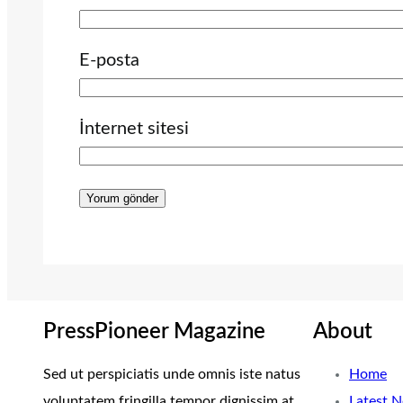
E-posta
İnternet sitesi
PressPioneer Magazine
About
Sed ut perspiciatis unde omnis iste natus
Home
voluptatem fringilla tempor dignissim at,
Latest 