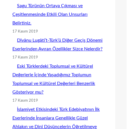
Sagu Türünün Ortaya Çıkması ve
Çeşitlenmesinde Etkili Olan Unsurları
Belirtiniz.
17 Kasım 2019
Dîvânu Lugâti’t-Türk’ü Diğer Geçiş Dönemi
Eserlerinden Ayıran Özellikler Sizce Nelerdir?
17 Kasım 2019
Eski Türklerdeki Toplumsal ve Kültürel
Değerlerle İçinde Yaşadığımız Toplumun
Toplumsal ve Kültürel Değerleri Benzerlik
Gösteriyor mu?
17 Kasım 2019
İslamiyet Etkisindeki Türk Edebiyatının İlk
Eserlerinde İnsanlara Genellikle Güzel
Ahlakın ve Dinî Düşüncelerin Öğretilmeye