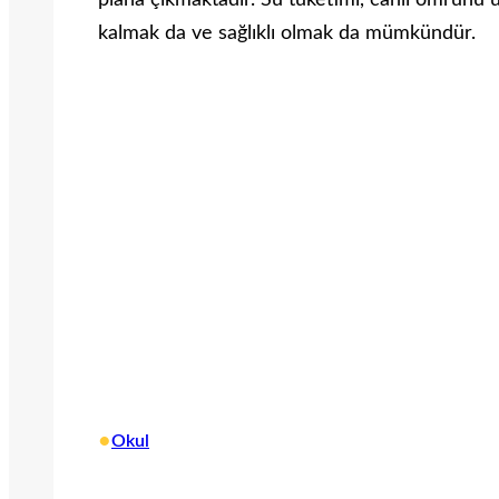
plana çıkmaktadır. Su tüketimi, canlı ömrünü 
kalmak da ve sağlıklı olmak da mümkündür.
•
Okul