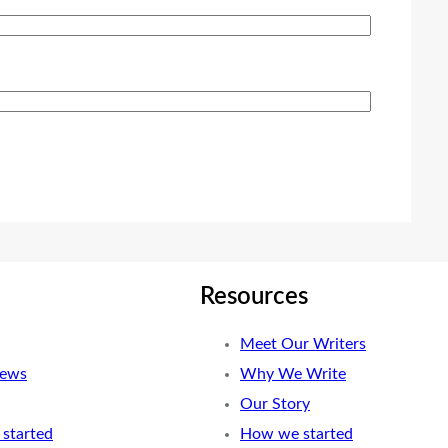
Resources
Meet Our Writers
News
Why We Write
Our Story
started
How we started