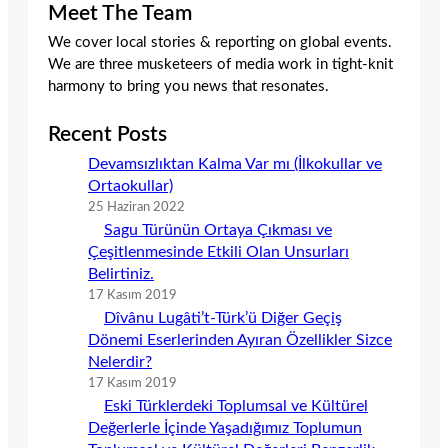
Meet The Team
We cover local stories & reporting on global events.
We are three musketeers of media work in tight-knit
harmony to bring you news that resonates.
Recent Posts
Devamsızlıktan Kalma Var mı (İlkokullar ve
Ortaokullar)
25 Haziran 2022
Sagu Türünün Ortaya Çıkması ve
Çeşitlenmesinde Etkili Olan Unsurları
Belirtiniz.
17 Kasım 2019
Dîvânu Lugâti’t-Türk’ü Diğer Geçiş
Dönemi Eserlerinden Ayıran Özellikler Sizce
Nelerdir?
17 Kasım 2019
Eski Türklerdeki Toplumsal ve Kültürel
Değerlerle İçinde Yaşadığımız Toplumun