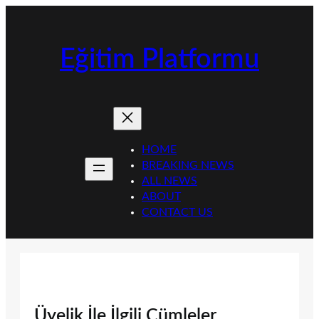
İçeriğe
geç
Eğitim Platformu
HOME
BREAKING NEWS
ALL NEWS
ABOUT
CONTACT US
Üyelik İle İlgili Cümleler