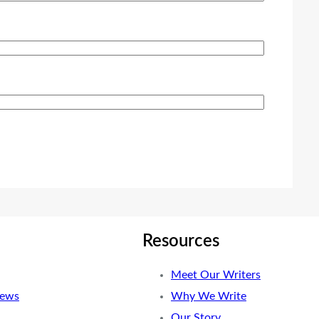
Resources
Meet Our Writers
News
Why We Write
Our Story