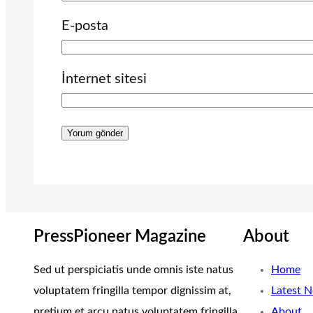
E-posta
İnternet sitesi
PressPioneer Magazine
About
Sed ut perspiciatis unde omnis iste natus
Home
voluptatem fringilla tempor dignissim at,
Latest 
pretium et arcu natus voluptatem fringilla.
About