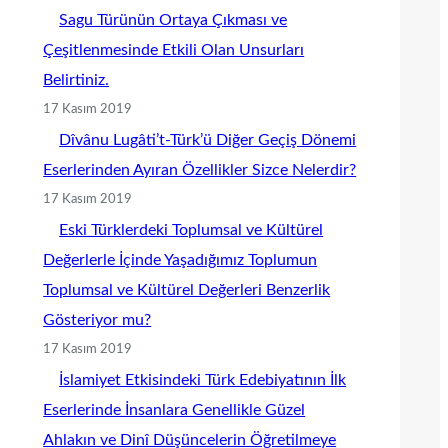
Sagu Türünün Ortaya Çıkması ve
Çeşitlenmesinde Etkili Olan Unsurları
Belirtiniz.
17 Kasım 2019
Dîvânu Lugâti’t-Türk’ü Diğer Geçiş Dönemi
Eserlerinden Ayıran Özellikler Sizce Nelerdir?
17 Kasım 2019
Eski Türklerdeki Toplumsal ve Kültürel
Değerlerle İçinde Yaşadığımız Toplumun
Toplumsal ve Kültürel Değerleri Benzerlik
Gösteriyor mu?
17 Kasım 2019
İslamiyet Etkisindeki Türk Edebiyatının İlk
Eserlerinde İnsanlara Genellikle Güzel
Ahlakın ve Dinî Düşüncelerin Öğretilmeye