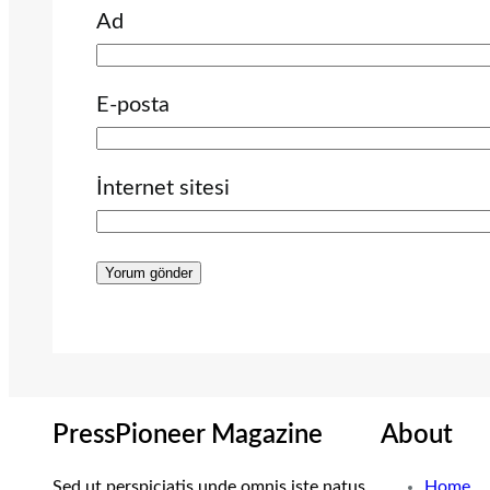
Ad
E-posta
İnternet sitesi
PressPioneer Magazine
About
Sed ut perspiciatis unde omnis iste natus
Home