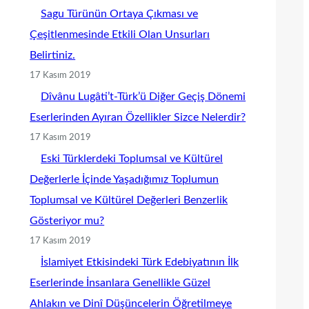
Sagu Türünün Ortaya Çıkması ve
Çeşitlenmesinde Etkili Olan Unsurları
Belirtiniz.
17 Kasım 2019
Dîvânu Lugâti’t-Türk’ü Diğer Geçiş Dönemi
Eserlerinden Ayıran Özellikler Sizce Nelerdir?
17 Kasım 2019
Eski Türklerdeki Toplumsal ve Kültürel
Değerlerle İçinde Yaşadığımız Toplumun
Toplumsal ve Kültürel Değerleri Benzerlik
Gösteriyor mu?
17 Kasım 2019
İslamiyet Etkisindeki Türk Edebiyatının İlk
Eserlerinde İnsanlara Genellikle Güzel
Ahlakın ve Dinî Düşüncelerin Öğretilmeye